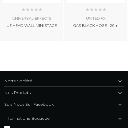
UNIVERSAL-EFFECTS
UNITED FX
UE HEAD WALL MINI STAGE
GAS BLACK HOSE - 20m

Notre Société

Nos Produits

Suis Nous Sur Facebook

Informations Boutique