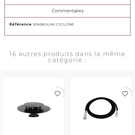
Commentaires
Référence
SPARKULAR CYCLONE
16 autres produits dans la même
catégorie :
favorite_border
favorite_border