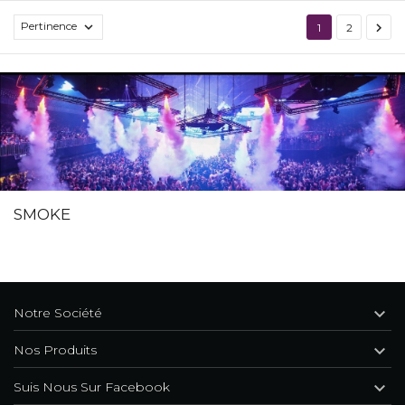
Pertinence


1
2
SMOKE

Notre Société

Nos Produits

Suis Nous Sur Facebook