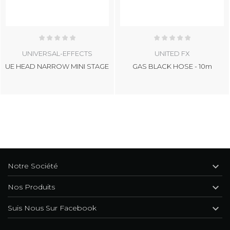
UNIVERSAL-EFFECTS
UNITED FX
UE HEAD NARROW MINI STAGE
GAS BLACK HOSE - 10m

Notre Société

Nos Produits

Suis Nous Sur Facebook