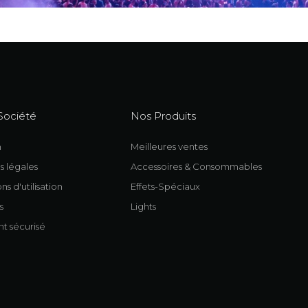
Société
Nos Produits
n
Meilleures ventes
s légales
Accessoires & Consommables
ns d'utilisation
Effets-Spéciaux
s
Lights
t sécurisé