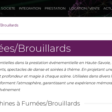
A SOCIETE
INTEGRATION
PRESTATION
LOCATION / VENTE
ACTU
rouillards
es/Brouillards
ntielles dans la prestation événementielle en Haute-Savoie, 
rts, spectacles de danse et soirées à thème. En projetant un
t profondeur et magie à chaque scène. Utilisées dans divers l
nsforment l’atmosphère, garantissant une expérience mémorable
t événement
ines à Fumées/Brouillards