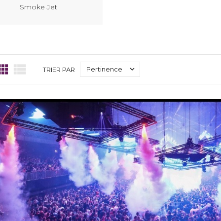
Smoke Jet



Pertinence
TRIER PAR