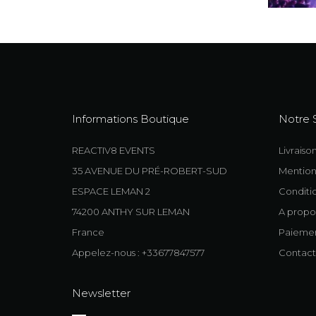
Informations Boutique
Notre 
REACTIV8 EVENTS
Livraiso
35 AVENUE DU PRÉ-ROBERT-SUD
Mention
ESPACE LEMAN 2
Conditio
74200 ANTHY SUR LEMAN
A propo
France
Paiemen
Appelez-nous : +33677847577
Contact
Newsletter