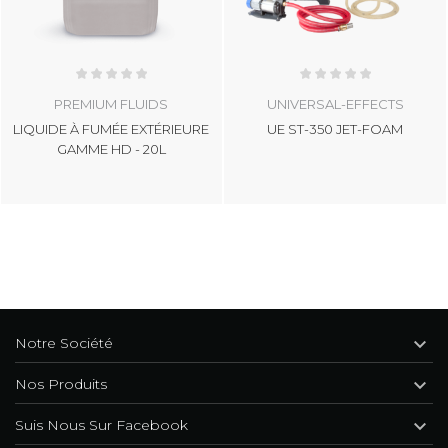
PREMIUM FLUIDS
UNIVERSAL-EFFECTS
LIQUIDE À FUMÉE EXTÉRIEURE
UE ST-350 JET-FOAM
GAMME HD - 20L

Notre Société

Nos Produits

Suis Nous Sur Facebook