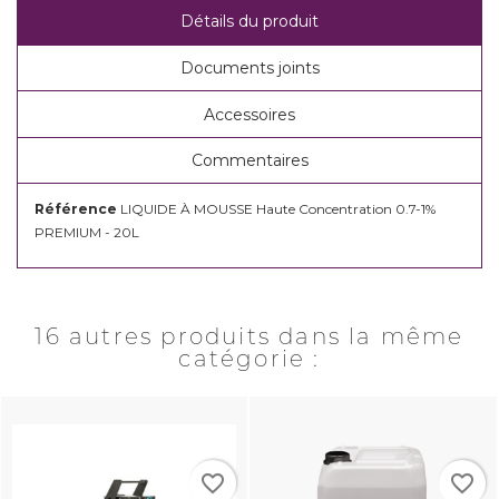
Détails du produit
Documents joints
Accessoires
Commentaires
Référence
LIQUIDE À MOUSSE Haute Concentration 0.7-1%
PREMIUM - 20L
16 autres produits dans la même
catégorie :
favorite_border
favorite_border