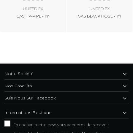
UNITED FX
UNITED FX
GAS HP-PIPE - 1m
GAS BLACK HOSE - 1m

Notre Société

Nos Produits

Suis Nous Sur Facebook

Informations Boutique
En cochant cette case vous acceptez de recevoir