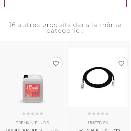
16 autres produits dans la même
catégorie :
favorite_border
favorite_border
PREMIUM FLUIDS
UNITED FX
LIQUIDE À MOUSSE LC 2-3%
GAS BLACK HOSE - 5m