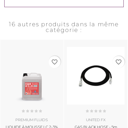
16 autres produits dans la même
catégorie :
favorite_border
favorite_border
PREMIUM FLUIDS
UNITED FX
LIQUIDE À MOUSSE LC 2-3%
GAS BLACK HOSE - 5m