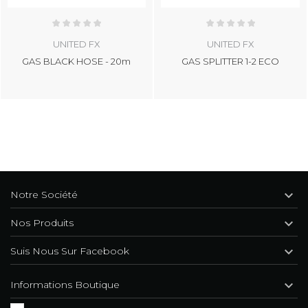
UNITED FX
UNITED FX
GAS BLACK HOSE - 20m
GAS SPLITTER 1-2 ECO

Notre Société

Nos Produits

Suis Nous Sur Facebook

Informations Boutique