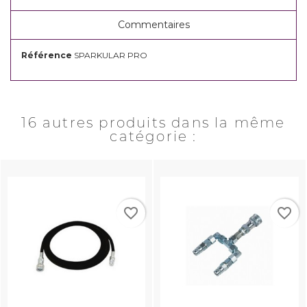
Commentaires
Référence
SPARKULAR PRO
16 autres produits dans la même
catégorie :
favorite_border
favorite_border