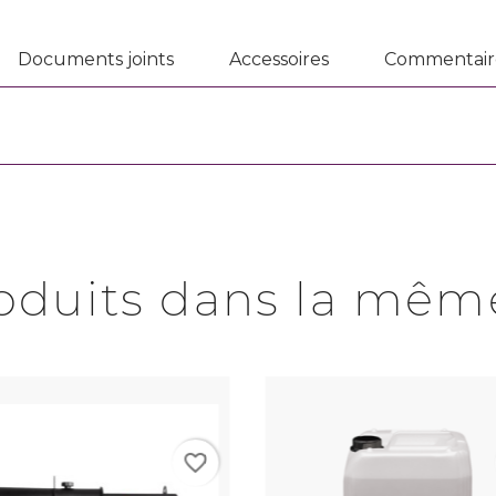
Documents joints
Accessoires
Commentair
roduits dans la même
favorite_border