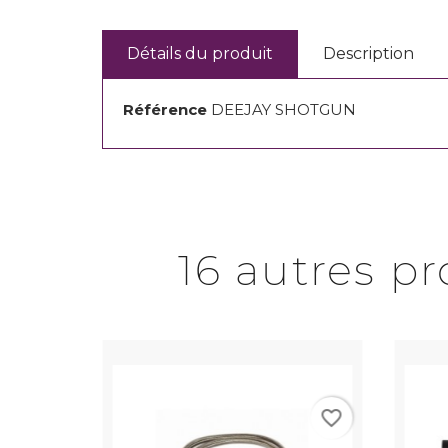
Détails du produit
Description
Référence
DEEJAY SHOTGUN
16 autres p
favorite_border
favorite_border