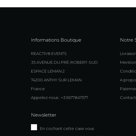
Informations Boutique
Notre 
REACTIV8 EVENTS
Livraiso
35 AVENUE DU PRÉ-ROBERT-SUD
Mention
ESPACE LEMAN 2
Conditio
74200 ANTHY SUR LEMAN
A propo
France
Paiemen
Appelez-nous : +33677847577
Contact
Newsletter
En cochant cette case vous