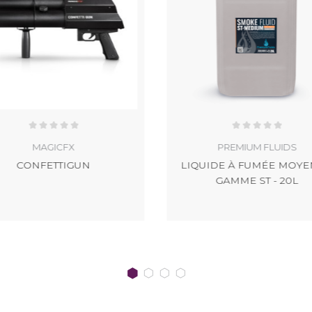
MAGICFX
PREMIUM FLUIDS
CONFETTIGUN
LIQUIDE À FUMÉE MOY
GAMME ST - 20L