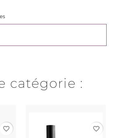
es
 catégorie :
favorite_border
favorite_border