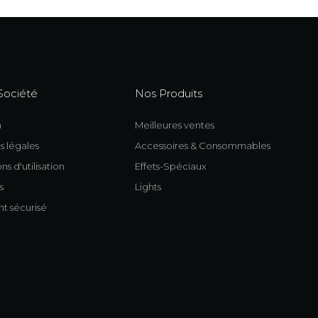
Société
Nos Produits
n
Meilleures ventes
s légales
Accessoires & Consommables
ns d'utilisation
Effets-Spéciaux
s
Lights
t sécurisé