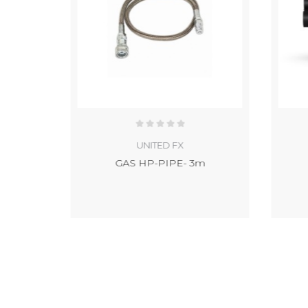
UNITED FX
LE
GAS HP-PIPE- 3m