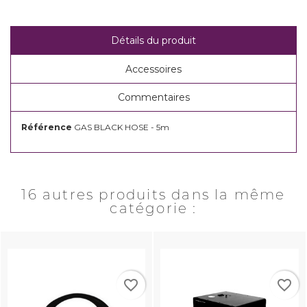
Détails du produit
Accessoires
Commentaires
Référence
GAS BLACK HOSE - 5m
16 autres produits dans la même
catégorie :
favorite_border
favorite_border