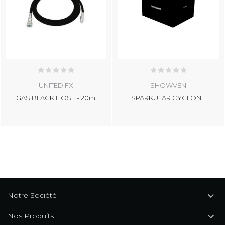
UNITED FX
SHOWVEN
GAS BLACK HOSE - 20m
SPARKULAR CYCLONE

Notre Société

Nos Produits