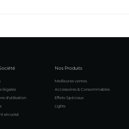
Société
Nos Produits
n
Meilleures ventes
s légales
Accessoires & Consommables
ns d'utilisation
Effets-Spéciaux
s
Lights
t sécurisé