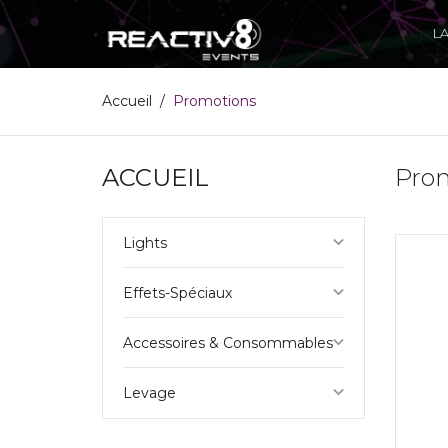
L
Accueil
Promotions
ACCUEIL
Pro
keyboard_arrow_down
Lights
keyboard_arrow_down
Effets-Spéciaux
keyboard_arrow_down
Accessoires & Consommables
keyboard_arrow_down
Levage