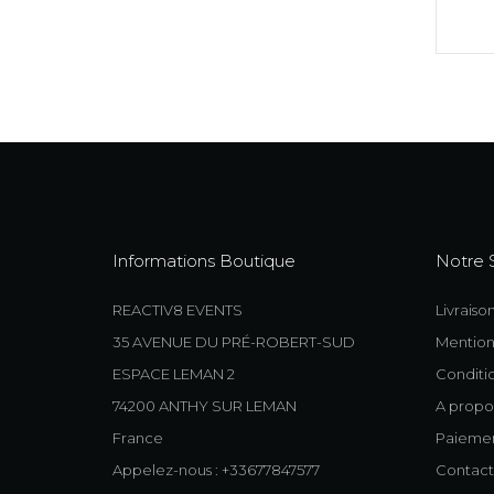
Informations Boutique
Notre 
REACTIV8 EVENTS
Livraiso
35 AVENUE DU PRÉ-ROBERT-SUD
Mention
ESPACE LEMAN 2
Conditio
74200 ANTHY SUR LEMAN
A propo
France
Paiemen
Appelez-nous : +33677847577
Contact