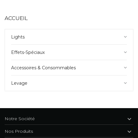
ACCUEIL
Lights
keyboard_arrow_down
Effets-Spéciaux
keyboard_arrow_down
Accessoires & Consommables
keyboard_arrow_down
Levage
keyboard_arrow_down

Notre Société

Nos Produits