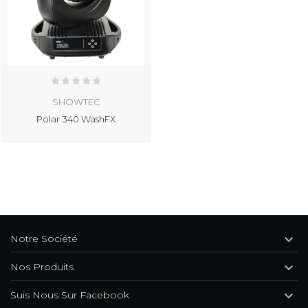
SHOWTEC
Polar 340 WashFX

Notre Société

Nos Produits

Suis Nous Sur Facebook