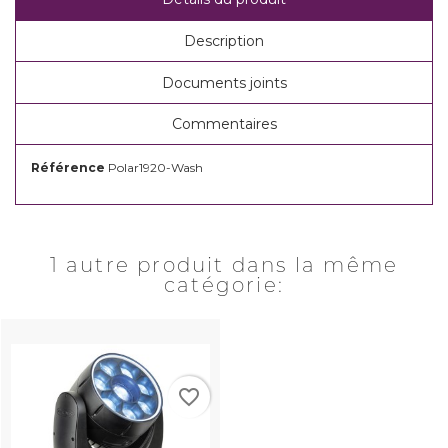
Description
Documents joints
Commentaires
Référence
Polar1920-Wash
1 autre produit dans la même
catégorie:
favorite_border